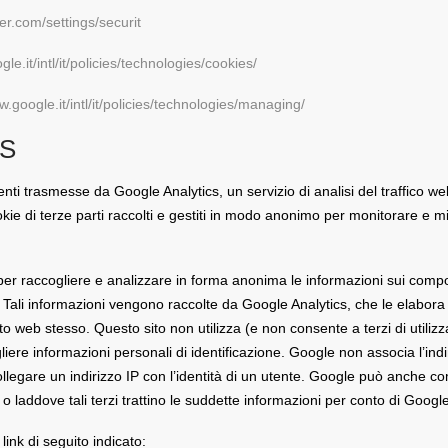
tter.com/settings/securit
le.it/intl/it/policies/technologies/cookies/
w.google.it/intl/it/policies/technologies/managing/
S
nti trasmesse da Google Analytics, un servizio di analisi del traffico we
kie di terze parti raccolti e gestiti in modo anonimo per monitorare e mig
 per raccogliere e analizzare in forma anonima le informazioni sui compor
. Tali informazioni vengono raccolte da Google Analytics, che le elabora 
sito web stesso. Questo sito non utilizza (e non consente a terzi di utilizz
ere informazioni personali di identificazione. Google non associa l’indi
legare un indirizzo IP con l’identità di un utente. Google può anche c
 o laddove tali terzi trattino le suddette informazioni per conto di Google
 link di seguito indicato: