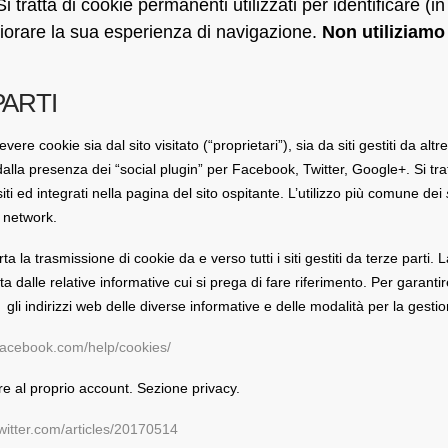
 Si tratta di cookie permanenti utilizzati per identificare 
liorare la sua esperienza di navigazione.
Non utiliziamo
PARTI
ere cookie sia dal sito visitato (“proprietari”), sia da siti gestiti da altr
la presenza dei “social plugin” per Facebook, Twitter, Google+. Si tratta
ti ed integrati nella pagina del sito ospitante. L’utilizzo più comune dei
l network.
 la trasmissione di cookie da e verso tutti i siti gestiti da terze parti. 
ata dalle relative informative cui si prega di fare riferimento. Per gara
 gli indirizzi web delle diverse informative e delle modalità per la gesti
facebook.com/help/cookies/
e al proprio account. Sezione privacy.
twitter.com/articles/20170514