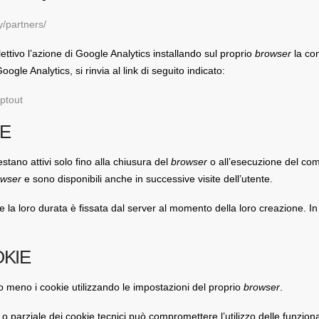
y/partners/
ettivo l’azione di Google Analytics installando sul proprio
browser
la co
oogle Analytics, si rinvia al link di seguito indicato:
ptout
IE
stano attivi solo fino alla chiusura del
browser
o all’esecuzione del co
owser
e sono disponibili anche in successive visite dell’utente.
 e la loro durata è fissata dal server al momento della loro creazione. I
OKIE
o meno i cookie utilizzando le impostazioni del proprio
browser
.
e o parziale dei cookie tecnici può compromettere l’utilizzo delle funzional