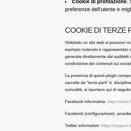
Cookie di profilazione
.
preferenze dell’utente e mig
COOKIE DI TERZE 
Visitando un sito web si possono ricev
esempio notevole è rappresentato dal
generate direttamente dai suddetti si
condivisione dei contenuti sui socia
La presenza di questi
plugin
comporta
raccolte da “terze parti” è disciplin
comodità, si riportano qui di seguito
Facebook informativa:
https://www.
Facebook (configurazione): acceder
Twitter informative:
https://support.