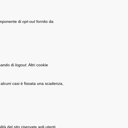
mponente di
opt-out
fornito da
mando di
logout
. Altri cookie
n alcuni casi è fissata una scadenza,
ità del sito riservate agli utenti