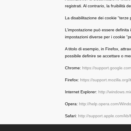
registrati. Al contrario, la fruibilit
La disabilitazione dei cookie “terze 
L’impostazione può essere definita in
impostazioni diverse per i cookie “pro
A titolo di esempio, in Firefox, attr
possibile definire se accettare o men
Chrome:
https://support.google.c
Firefox:
https://support.mozilla.or
Internet Explorer:
http://windows.mi
Opera:
http://help.opera.com/Windo
Safari:
http://support.apple.com/kb