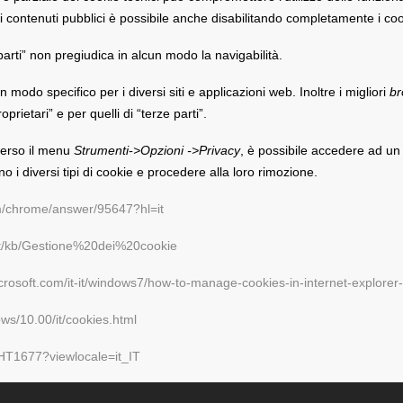
à dei contenuti pubblici è possibile anche disabilitando completamente i co
parti” non pregiudica in alcun modo la navigabilità.
 modo specifico per i diversi siti e applicazioni web. Inoltre i migliori
br
prietari” e per quelli di “terze parti”.
averso il menu
Strumenti->Opzioni ->Privacy
, è possibile accedere ad un
o i diversi tipi di cookie e procedere alla loro rimozione.
om/chrome/answer/95647?hl=it
g/it/kb/Gestione%20dei%20cookie
crosoft.com/it-it/windows7/how-to-manage-cookies-in-internet-explorer
ws/10.00/it/cookies.html
/HT1677?viewlocale=it_IT